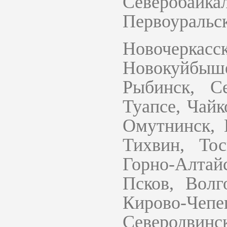
Североба
Первоуральск
Новочеркасс
Новокуйбыш
Рыбинск, Се
Туапсе, Чайк
Омутнинск, 
Тихвин, Тос
Горно-Алтай
Псков, Волг
Кирово-Чеп
Северодви